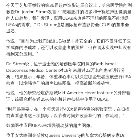
今天于芝加哥举行的第35届超声造影进展会议上，哈佛医学院的副
教授Dr. Jordan Strom发言：“随着肥胖的增多和干扰超声图像质量
的人口趋势，我们发现，应用UEAs来改善不理想的图像不能满足
UEAs的需求。” Dr. Strom也是国际超声造影协会(ICUS)的董事会
成员。
他说：“目前为止我们知道UEAs是非常安全的，它们不仅降低了医
学成像的净成本，还可以改善患者的预后，但在临床实践中却没有
得到充分应用。”
Dr. Strom说，位于波士顿的哈佛医学院附属的Beth Israel
Deaconess Medical Center对18年来超过22万名的患者进行分
析，结果显示，年龄、体重和心率可以决定哪些患者应该进行UEA
检查，以增强他们的超声扫描图像，提高诊断的准确性。
他说，他的研究经堪萨斯城Mid-America Heart Institute的外部验
证，该研究所在近25%的心脏超声扫描中使用了UEAs。
“时间很重要，在一个每天进行40次超声检查的实验室里，在扫描
前查看患者这三项指标，以节省时间并改善我们的工作流程。”
鼓励医生应用UEAs来增强颈动脉的超声图像。
位于安大略湖金斯敦Queens University的加拿大心脏病专家Dr.