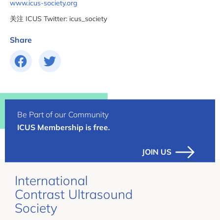
www.icus-society.org
关注 ICUS Twitter: icus_society
Share
Be Part of our Community
ICUS Membership is free.
JOIN US
International
Contrast Ultrasound
Society