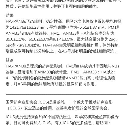
表面电位，以评价负载ANM33的双靶微泡(HA-PANbs)的一般理化
性质，评估细胞毒性作用，并验证其靶向细胞的能力。
结果
HA-PANBs形态规则，稳定性高。用马尔文电位仪测得其平均粒径
为1421.75±163.23 nm，平均表面电位为−5.51±1.87 mV。PM1和
ANM33与NBs有效连接。PM1、ANM33和HA的结合率分别为
89.0±1.1%、65.02±5.0%和61.4±3.5%，最大结合量分别为2μg、
5μg和7μg/108微泡。HA-PANbs无明显细胞毒性作用，体外持续
增强成像可持续15分钟以上，在AS早期有明显的泡沫细胞靶向。
结论
HA-PANBs是理想的超声造影剂。PM1和HA成功其牢固地与NBs
连接，显著增加了ANM33的携带量。PM1：ANM33：HA以2：
4：7的比例制备的微泡造影剂携带ANM33能力高，物理性质稳
定，对AS早期的泡沫细胞有明显的显像和靶向作用。
_____________________________________________________________
国际超声造影协会(ICUS)是目前唯一一个致力于推动超声造影
（CEUS）安全适当的使用、改善患者护理的全球医学协会。
ICUS成员包括来自约60个国家的医生、科学家和其他超声影像专
家。目前可免费加入ICUS。有关ICUS的更多信息，请访问：