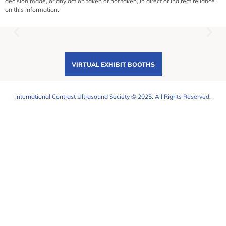
decision made, or any action taken or not taken, in direct or indirect reliance
on this information.
VIRTUAL EXHIBIT BOOTHS
International Contrast Ultrasound Society © 2025. All Rights Reserved.