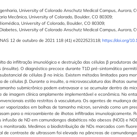
enharia, University of Colorado Anschutz Medical Campus, Aurora, 
ia Mecânica, University of Colorado, Boulder, CO 80309;
iomédica, University of Colorado, Boulder, CO 80309;
 Diabetes, University of Colorado Anschutz Medical Campus, Aurora, 
 PNAS 12 de outubro de 2021 118 (41) e2022523118;
https://doi.org/1
lta da infiltração imunológica e destruição das células β produtoras de
(insulite). O diagnóstico precoce durante T1D pré-sintomático permiti
substancial de células β no início. Existem métodos limitados para mo
sa de células β. Durante a insulite, a microvasculatura das ilhotas au
tamanho submicrônico podem extravasar e se acumular dentro do micr
e de imagem clínica amplamente implementável e econômica. No enta
onvencionais estão restritos à vasculatura. Os agentes de mudança de
er vaporizados em bolhas de tamanho mícron, servindo como um prec
sam para o microambiente de ilhotas infiltradas imunologicamente. 
ós infusão de ND em camundongos diabéticos não obesos (NOD) e NOD
s monitorado. Medimos a biodistribuição de NDs marcados com fluore
 sinal de contraste de ultrassom foi elevado no pâncreas de camundo