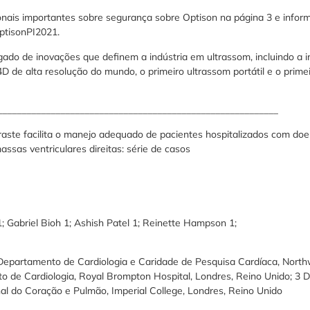
onais importantes sobre segurança sobre Optison na página 3 e info
ptisonPI2021.
ado de inovações que definem a indústria em ultrassom, incluindo a i
4D de alta resolução do mundo, o primeiro ultrassom portátil e o prime
__________________________________________________________
raste facilita o manejo adequado de pacientes hospitalizados com doe
ssas ventriculares direitas: série de casos
1; Gabriel Bioh 1; Ashish Patel 1; Reinette Hampson 1;
 Departamento de Cardiologia e Caridade de Pesquisa Cardíaca, Northw
o de Cardiologia, Royal Brompton Hospital, Londres, Reino Unido; 3
onal do Coração e Pulmão, Imperial College, Londres, Reino Unido