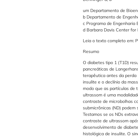
um Departamento de Bioeng
b Departamento de Engenhar
c Programa de Engenharia B
d Barbara Davis Center for
Leia o texto completo em:
Resumo
O diabetes tipo 1 (T1D) resu
pancreáticas de Langerhans 
terapêutica antes da perda 
insulite e o declínio da mas
modo que as partículas de 
ultrassom é uma modalidad
contraste de microbolhas c
submicrônicas (ND) podem s
Testamos se os NDs extrava
contraste de ultrassom ap
desenvolvimento de diabete
histológica de insulite. O