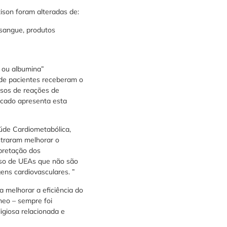
ison foram alteradas de:
 sangue, produtos
o ou albumina”
 de pacientes receberam o
asos de reações de
rcado apresenta esta
úde Cardiometabólica,
straram melhorar o
pretação dos
uso de UEAs que não são
ens cardiovasculares. ”
a melhorar a eficiência do
neo – sempre foi
giosa relacionada e