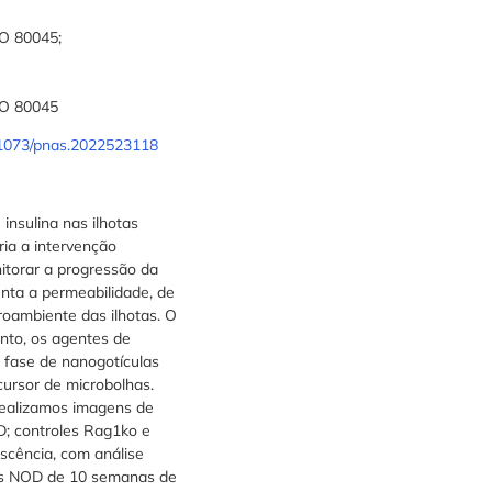
CO 80045;
CO 80045
0.1073/pnas.2022523118
 insulina nas ilhotas
ria a intervenção
nitorar a progressão da
menta a permeabilidade, de
oambiente das ilhotas. O
nto, os agentes de
 fase de nanogotículas
ursor de microbolhas.
Realizamos imagens de
; controles Rag1ko e
scência, com análise
ngos NOD de 10 semanas de