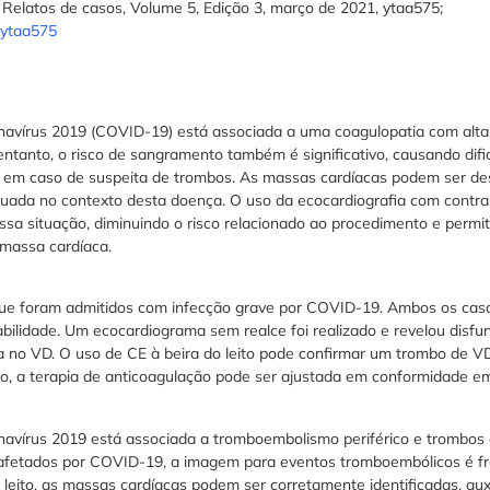
 Relatos de casos, Volume 5, Edição 3, março de 2021, ytaa575;
r/ytaa575
navírus 2019 (COVID-19) está associada a uma coagulopatia com alta 
tanto, o risco de sangramento também é significativo, causando dific
o em caso de suspeita de trombos. As massas cardíacas podem ser de
uada no contexto desta doença. O uso da ecocardiografia com contrast
ssa situação, diminuindo o risco relacionado ao procedimento e permit
massa cardíaca.
e foram admitidos com infecção grave por COVID-19. Ambos os casos
abilidade. Um ecocardiograma sem realce foi realizado e revelou disfun
 no VD. O uso de CE à beira do leito pode confirmar um trombo de VD 
to, a terapia de anticoagulação pode ser ajustada em conformidade e
navírus 2019 está associada a tromboembolismo periférico e trombos 
s afetados por COVID-19, a imagem para eventos tromboembólicos é fr
leito, as massas cardíacas podem ser corretamente identificadas, au