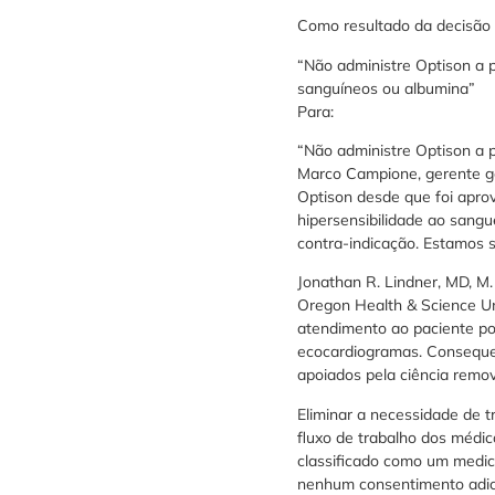
Como resultado da decisão 
“Não administre Optison a p
sanguíneos ou albumina”
Para:
“Não administre Optison a p
Marco Campione, gerente ge
Optison desde que foi apro
hipersensibilidade ao sang
contra-indicação. Estamos s
Jonathan R. Lindner, MD, M
Oregon Health & Science Un
atendimento ao paciente po
ecocardiogramas. Conseque
apoiados pela ciência remo
Eliminar a necessidade de t
fluxo de trabalho dos médi
classificado como um medic
nenhum consentimento adici