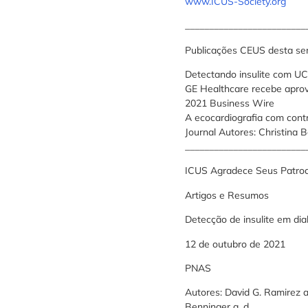
www.ICUS-Society.org
_________________________
Publicações CEUS desta s
Detectando insulite com UC
GE Healthcare recebe aprov
2021 Business Wire
A ecocardiografia com cont
Journal Autores: Christina B
_________________________
ICUS Agradece Seus Patroc
Artigos e Resumos
Detecção de insulite em di
12 de outubro de 2021
PNAS
Autores: David G. Ramirez a
Benninger a, d