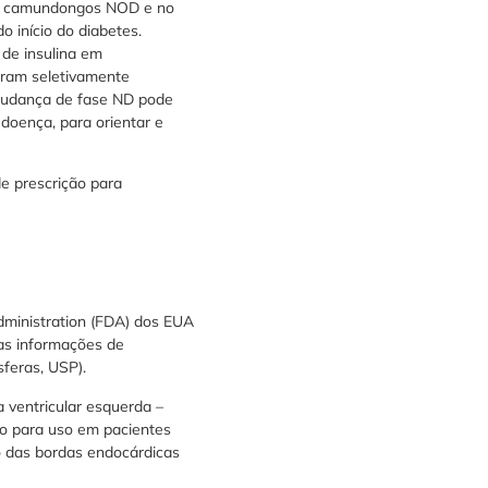
 de camundongos NOD e no
 início do diabetes.
de insulina em
oram seletivamente
mudança de fase ND pode
 doença, para orientar e
e prescrição para
ministration (FDA) dos EUA
uas informações de
feras, USP).
 ventricular esquerda –
ado para uso em pacientes
o das bordas endocárdicas