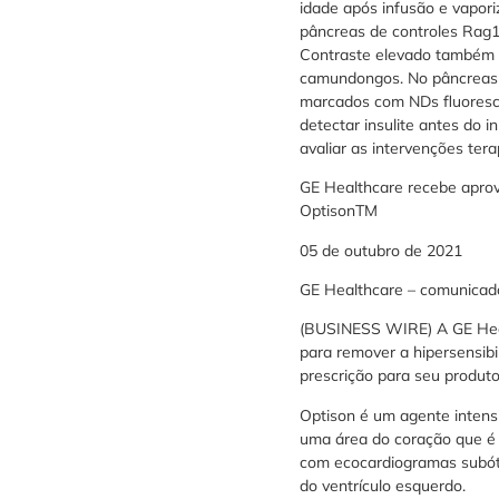
idade após infusão e vapor
pâncreas de controles Rag1k
Contraste elevado também f
camundongos. No pâncreas d
marcados com NDs fluoresc
detectar insulite antes do i
avaliar as intervenções ter
GE Healthcare recebe aprov
OptisonTM
05 de outubro de 2021
GE Healthcare – comunicad
(BUSINESS WIRE) A GE Heal
para remover a hipersensib
prescrição para seu produto
Optison é um agente intensi
uma área do coração que é c
com ecocardiogramas subóti
do ventrículo esquerdo.