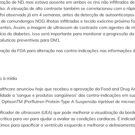
ização de ND, mas estava ausente em ambos os rins não infiltrados
o. A elevação de alto contraste também se correlacionou com o rápido
oi observado já em 4 semanas, antes da detecção de autoanticorpos 
e camundongos NOD, ilhotas infiltradas e tecido exócrino próximo f
entes. Assim, a imagem de ultrassom de contraste com agentes de 
nício do diabetes. Isso será importante para monitorar a progressão da
apêuticas preventivas para DM1.
ação da FDA para alteração nas contra-indicações nas informações d
o à mídia
thcare anunciou hoje que recebeu a aprovação da Food and Drug Ad
ilidade a ‘sangue e produtos sangüíneos’ das contra-indicações em s
 OptisonTM (Perflutren Protein-Type A Suspensão injetável de microes
ficador de ultrassom (UEA) que pode melhorar a visualização da borda
rítica para ver para ajudar a avaliar as condições cardíacas. É indic
mos para opacificar o ventrículo esquerdo e melhorar o delineament