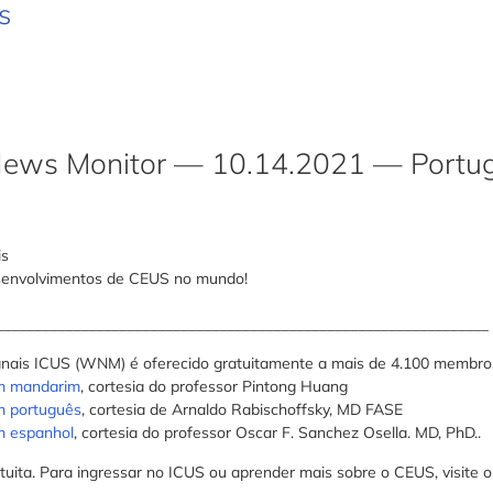
s
ews Monitor — 10.14.2021 — Portug
is
esenvolvimentos de CEUS no mundo!
________________________________________________________________
anais ICUS (WNM) é oferecido gratuitamente a mais de 4.100 membro
em mandarim
, cortesia do professor Pintong Huang
m português
, cortesia de Arnaldo Rabischoffsky, MD FASE
m espanhol
, cortesia do professor Oscar F. Sanchez Osella. MD, PhD..
uita. Para ingressar no ICUS ou aprender mais sobre o CEUS, visite o