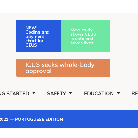
NEW!
New study
Coding and
shows CEUS
payment
is safe and
chart for
saves lives
CEUS
ICUS seeks whole-body
approval
NG STARTED
SAFETY
EDUCATION
R
2021 — PORTUGUESE EDITION