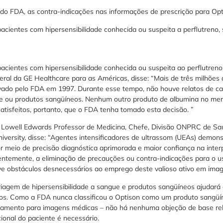
do FDA, as contra-indicações nas informações de prescrição para Opt
acientes com hipersensibilidade conhecida ou suspeita a perflutreno,
acientes com hipersensibilidade conhecida ou suspeita ao perflutren
ral da GE Healthcare para as Américas, disse: “Mais de três milhões
vado pelo FDA em 1997. Durante esse tempo, não houve relatos de c
ue ou produtos sangüíneos. Nenhum outro produto de albumina no me
atisfeitos, portanto, que o FDA tenha tomado esta decisão. ”
. Lowell Edwards Professor de Medicina, Chefe, Divisão ONPRC de Sa
iversity, disse: “Agentes intensificadores de ultrassom (UEAs) demon
r meio de precisão diagnóstica aprimorada e maior confiança na inter
ntemente, a eliminação de precauções ou contra-indicações para o 
ve obstáculos desnecessários ao emprego deste valioso ativo em imag
riagem de hipersensibilidade a sangue e produtos sangüíneos ajudará 
cos. Como a FDA nunca classificou o Optison como um produto sangüí
amento para imagens médicas – não há nenhuma objeção de base reli
onal do paciente é necessário.