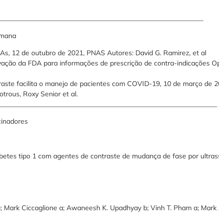
____________________________________________________________
emana
As, 12 de outubro de 2021, PNAS Autores: David G. Ramirez, et al
ação da FDA para informações de prescrição de contra-indicações O
raste facilita o manejo de pacientes com COVID-19, 10 de março de 
otrous, Roxy Senior et al.
________________________________________________________________
inadores
abetes tipo 1 com agentes de contraste de mudança de fase por ultra
; Mark Ciccaglione a; Awaneesh K. Upadhyay b; Vinh T. Pham a; Mark A.