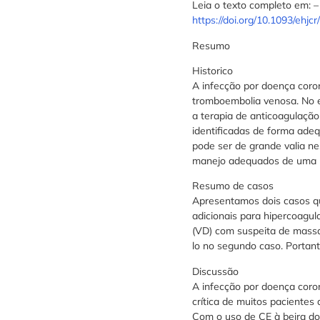
Leia o texto completo em: –
https://doi.org/10.1093/ehjc
Resumo
Historico
A infecção por doença coro
tromboembolia venosa. No en
a terapia de anticoagulaçã
identificadas de forma adeq
pode ser de grande valia ne
manejo adequados de uma 
Resumo de casos
Apresentamos dois casos qu
adicionais para hipercoagul
(VD) com suspeita de massa
lo no segundo caso. Portan
Discussão
A infecção por doença coro
crítica de muitos paciente
Com o uso de CE à beira do 