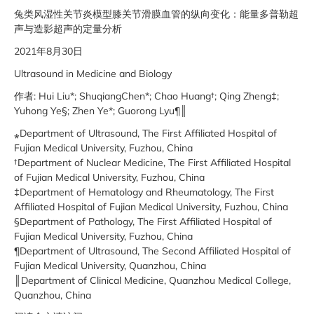
兔类风湿性关节炎模型膝关节滑膜血管的纵向变化：能量多普勒超
声与造影超声的定量分析
2021年8月30日
Ultrasound in Medicine and Biology
作者: Hui Liu*; ShuqiangChen*; Chao Huang†; Qing Zheng‡;
Yuhong Ye§; Zhen Ye*; Guorong Lyu¶║
⁎Department of Ultrasound, The First Affiliated Hospital of
Fujian Medical University, Fuzhou, China
†Department of Nuclear Medicine, The First Affiliated Hospital
of Fujian Medical University, Fuzhou, China
‡Department of Hematology and Rheumatology, The First
Affiliated Hospital of Fujian Medical University, Fuzhou, China
§Department of Pathology, The First Affiliated Hospital of
Fujian Medical University, Fuzhou, China
¶Department of Ultrasound, The Second Affiliated Hospital of
Fujian Medical University, Quanzhou, China
║Department of Clinical Medicine, Quanzhou Medical College,
Quanzhou, China