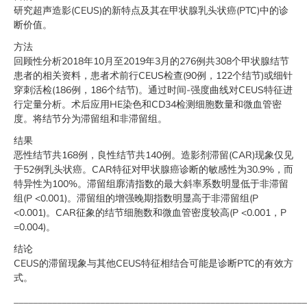
研究超声造影(CEUS)的新特点及其在甲状腺乳头状癌(PTC)中的诊
断价值。
方法
回顾性分析2018年10月至2019年3月的276例共308个甲状腺结节
患者的相关资料，患者术前行CEUS检查(90例，122个结节)或细针
穿刺活检(186例，186个结节)。通过时间-强度曲线对CEUS特征进
行定量分析。术后应用HE染色和CD34检测细胞数量和微血管密
度。将结节分为滞留组和非滞留组。
结果
恶性结节共168例，良性结节共140例。造影剂滞留(CAR)现象仅见
于52例乳头状癌。CAR特征对甲状腺癌诊断的敏感性为30.9%，而
特异性为100%。滞留组廓清指数的最大斜率系数明显低于非滞留
组(P <0.001)。滞留组的增强晚期指数明显高于非滞留组(P
<0.001)。CAR征象的结节细胞数和微血管密度较高(P <0.001，P
=0.004)。
结论
CEUS的滞留现象与其他CEUS特征相结合可能是诊断PTC的有效方
式。
_____________________________________________________________