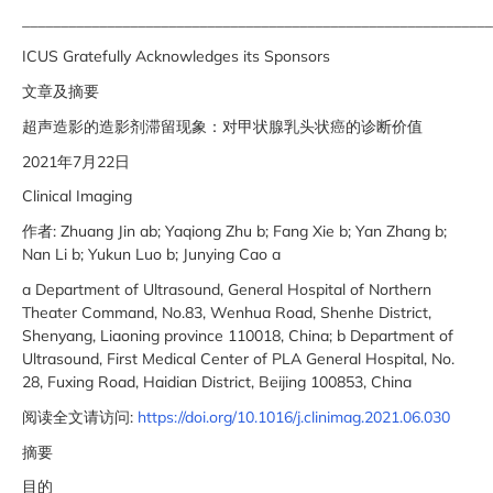
_____________________________________________________________
ICUS Gratefully Acknowledges its Sponsors
文章及摘要
超声造影的造影剂滞留现象：对甲状腺乳头状癌的诊断价值
2021年7月22日
Clinical Imaging
作者: Zhuang Jin ab; Yaqiong Zhu b; Fang Xie b; Yan Zhang b;
Nan Li b; Yukun Luo b; Junying Cao a
a Department of Ultrasound, General Hospital of Northern
Theater Command, No.83, Wenhua Road, Shenhe District,
Shenyang, Liaoning province 110018, China; b Department of
Ultrasound, First Medical Center of PLA General Hospital, No.
28, Fuxing Road, Haidian District, Beijing 100853, China
阅读全文请访问:
https://doi.org/10.1016/j.clinimag.2021.06.030
摘要
目的