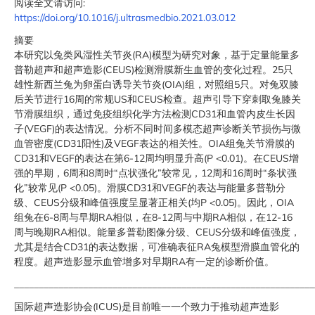
阅读全文请访问:
https://doi.org/10.1016/j.ultrasmedbio.2021.03.012
摘要
本研究以兔类风湿性关节炎(RA)模型为研究对象，基于定量能量多
普勒超声和超声造影(CEUS)检测滑膜新生血管的变化过程。25只
雄性新西兰兔为卵蛋白诱导关节炎(OIA)组，对照组5只。对兔双膝
后关节进行16周的常规US和CEUS检查。超声引导下穿刺取兔膝关
节滑膜组织，通过免疫组织化学方法检测CD31和血管内皮生长因
子(VEGF)的表达情况。分析不同时间多模态超声诊断关节损伤与微
血管密度(CD31阳性)及VEGF表达的相关性。OIA组兔关节滑膜的
CD31和VEGF的表达在第6-12周均明显升高(P <0.01)。在CEUS增
强的早期，6周和8周时“点状强化”较常见，12周和16周时“条状强
化”较常见(P <0.05)。滑膜CD31和VEGF的表达与能量多普勒分
级、CEUS分级和峰值强度呈显著正相关(均P <0.05)。因此，OIA
组兔在6-8周与早期RA相似，在8-12周与中期RA相似，在12-16
周与晚期RA相似。能量多普勒图像分级、CEUS分级和峰值强度，
尤其是结合CD31的表达数据，可准确表征RA兔模型滑膜血管化的
程度。超声造影显示血管增多对早期RA有一定的诊断价值。
_____________________________________________________________
国际超声造影协会(ICUS)是目前唯一一个致力于推动超声造影