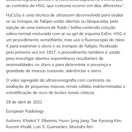
ao contrário da HSG, que costuma ocorrer em dias diferentes”.
HyCoSy é uma técnica de ultrassom desenvolvida para avaliar
se as trompas de falópio estão abertas ou bloqueadas pela
injeção de uma mistura de fluido / bolha contendo solução
salina normal misturada com ar ou gel de espuma ExEm. HSG é
um procedimento semelhante, mas usa a fluoroscopia de raios-
X para examinar o útero e as trompas de falópio. Realizado
pela primeira vez em 1917, o procedimento também é usado
para investigar abortos espontâneos resultantes de
anormalidades no útero e para determinar a presença e
gravidade de massas tumorais, aderências e útero
O valor agregado da ultrassonografia com contraste na
avaliação de pequenas massas renais sólidas indeterminadas e
estratificação de risco de lesões renais císticas
29 de abril de 2021
European Radiology
Autores: Khaled Y. Elbanna, Hyun-Jung Jang, Tae Kyoung Kim,
Korosh Khalili, Luís S. Guimarães, Mostafa Atri