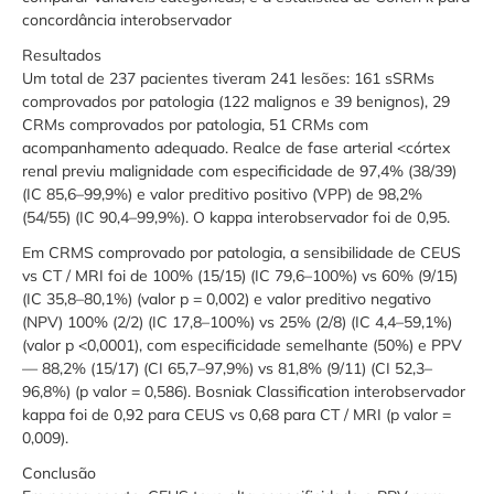
concordância interobservador
Resultados
Um total de 237 pacientes tiveram 241 lesões: 161 sSRMs
comprovados por patologia (122 malignos e 39 benignos), 29
CRMs comprovados por patologia, 51 CRMs com
acompanhamento adequado. Realce de fase arterial <córtex
renal previu malignidade com especificidade de 97,4% (38/39)
(IC 85,6–99,9%) e valor preditivo positivo (VPP) de 98,2%
(54/55) (IC 90,4–99,9%). O kappa interobservador foi de 0,95.
Em CRMS comprovado por patologia, a sensibilidade de CEUS
vs CT / MRI foi de 100% (15/15) (IC 79,6–100%) vs 60% (9/15)
(IC 35,8–80,1%) (valor p = 0,002) e valor preditivo negativo
(NPV) 100% (2/2) (IC 17,8–100%) vs 25% (2/8) (IC 4,4–59,1%)
(valor p <0,0001), com especificidade semelhante (50%) e PPV
— 88,2% (15/17) (CI 65,7–97,9%) vs 81,8% (9/11) (CI 52,3–
96,8%) (p valor = 0,586). Bosniak Classification interobservador
kappa foi de 0,92 para CEUS vs 0,68 para CT / MRI (p valor =
0,009).
Conclusão