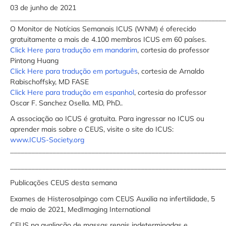
03 de junho de 2021
_____________________________________________________________
O Monitor de Notícias Semanais ICUS (WNM) é oferecido
gratuitamente a mais de 4.100 membros ICUS em 60 países.
Click Here para tradução em mandarim
, cortesia do professor
Pintong Huang
Click Here para tradução em português
, cortesia de Arnaldo
Rabischoffsky, MD FASE
Click Here para tradução em espanhol
, cortesia do professor
Oscar F. Sanchez Osella. MD, PhD..
A associação ao ICUS é gratuita. Para ingressar no ICUS ou
aprender mais sobre o CEUS, visite o site do ICUS:
www.ICUS-Society.org
_____________________________________________________________
_____________________________________________________________
Publicações CEUS desta semana
Exames de Histerosalpingo com CEUS Auxilia na infertilidade, 5
de maio de 2021, MedImaging International
CEUS na avaliação de massas renais indeterminadas e