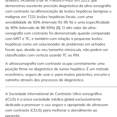
análises, incluindo a de M. Friedrich-Rust em 2013, que
demonstrou excelente precisão diagnóstica da ultra-sonografia
com contraste na diferenciação de lesões hepáticas benignas e
malignas em 7231 lesões hepáticas focais, com uma
sensibilidade de 93% (intervalo 91-95 %) e uma especificidade
de 90% (intervalo de 88-93%) [8]. O alto valor da ultra-
sonografia com contraste foi demonstrado quando comparada
com MRT e TC, e também com relação a pequenas lesões
hepáticas como um solucionador de problemas em achados
focais que, devido ao seu tamanho minúsculo, não podem ser
classificados com certeza usando TC ou RM.
A ultrassonografia com contraste ocupa corretamente uma
posição firme no diagnóstico de tumor hepático. É um método
econômico, seguro de usar e, para muitos pacientes, encurta o
caminho através dos processos de diagnóstico.
_____________________________________________________________
A Sociedade International de Contraste Ultra-sonográfico
(ICUS) é a única sociedade médica global exclusivamente
dedicada a promover o uso seguro e apropriado do ultrassom
com contraste (CEUS) para melhorar o atendimento ao
paciente.