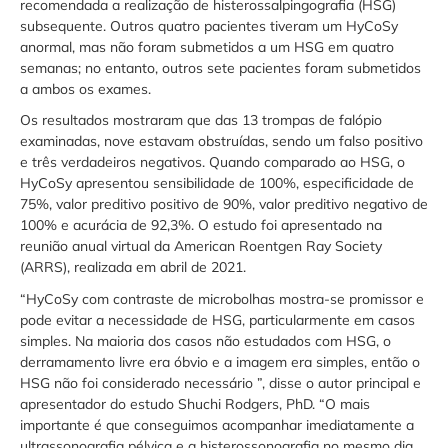
recomendada a realização de histerossalpingografia (HSG)
subsequente. Outros quatro pacientes tiveram um HyCoSy
anormal, mas não foram submetidos a um HSG em quatro
semanas; no entanto, outros sete pacientes foram submetidos
a ambos os exames.
Os resultados mostraram que das 13 trompas de falópio
examinadas, nove estavam obstruídas, sendo um falso positivo
e três verdadeiros negativos. Quando comparado ao HSG, o
HyCoSy apresentou sensibilidade de 100%, especificidade de
75%, valor preditivo positivo de 90%, valor preditivo negativo de
100% e acurácia de 92,3%. O estudo foi apresentado na
reunião anual virtual da American Roentgen Ray Society
(ARRS), realizada em abril de 2021.
“HyCoSy com contraste de microbolhas mostra-se promissor e
pode evitar a necessidade de HSG, particularmente em casos
simples. Na maioria dos casos não estudados com HSG, o
derramamento livre era óbvio e a imagem era simples, então o
HSG não foi considerado necessário ”, disse o autor principal e
apresentador do estudo Shuchi Rodgers, PhD. “O mais
importante é que conseguimos acompanhar imediatamente a
ultrassonografia pélvica e a histerossonografia no mesmo dia,