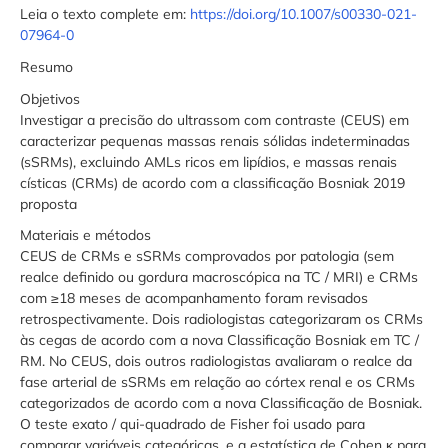
Leia o texto complete em:
https://doi.org/10.1007/s00330-021-
07964-0
Resumo
Objetivos
Investigar a precisão do ultrassom com contraste (CEUS) em
caracterizar pequenas massas renais sólidas indeterminadas
(sSRMs), excluindo AMLs ricos em lipídios, e massas renais
císticas (CRMs) de acordo com a classificação Bosniak 2019
proposta
Materiais e métodos
CEUS de CRMs e sSRMs comprovados por patologia (sem
realce definido ou gordura macroscópica na TC / MRI) e CRMs
com ≥18 meses de acompanhamento foram revisados ​​
retrospectivamente. Dois radiologistas categorizaram os CRMs
às cegas de acordo com a nova Classificação Bosniak em TC /
RM. No CEUS, dois outros radiologistas avaliaram o realce da
fase arterial de sSRMs em relação ao córtex renal e os CRMs
categorizados de acordo com a nova Classificação de Bosniak.
O teste exato / qui-quadrado de Fisher foi usado para
comparar variáveis ​​categóricas, e a estatística de Cohen κ para