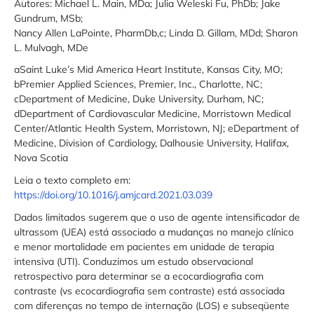
Autores: Michael L. Main, MDa; Julia Weleski Fu, PhDb; Jake
Gundrum, MSb;
Nancy Allen LaPointe, PharmDb,c; Linda D. Gillam, MDd; Sharon
L. Mulvagh, MDe
aSaint Luke’s Mid America Heart Institute, Kansas City, MO;
bPremier Applied Sciences, Premier, Inc., Charlotte, NC;
cDepartment of Medicine, Duke University, Durham, NC;
dDepartment of Cardiovascular Medicine, Morristown Medical
Center/Atlantic Health System, Morristown, NJ; eDepartment of
Medicine, Division of Cardiology, Dalhousie University, Halifax,
Nova Scotia
Leia o texto completo em:
https://doi.org/10.1016/j.amjcard.2021.03.039
Dados limitados sugerem que o uso de agente intensificador de
ultrassom (UEA) está associado a mudanças no manejo clínico
e menor mortalidade em pacientes em unidade de terapia
intensiva (UTI). Conduzimos um estudo observacional
retrospectivo para determinar se a ecocardiografia com
contraste (vs ecocardiografia sem contraste) está associada
com diferenças no tempo de internação (LOS) e subseqüente