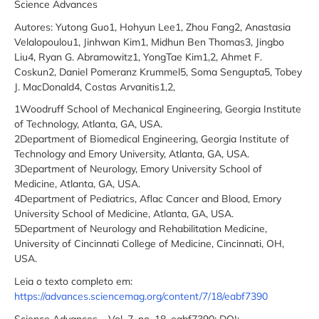
Science Advances
Autores: Yutong Guo1, Hohyun Lee1, Zhou Fang2, Anastasia
Velalopoulou1, Jinhwan Kim1, Midhun Ben Thomas3, Jingbo
Liu4, Ryan G. Abramowitz1, YongTae Kim1,2, Ahmet F.
Coskun2, Daniel Pomeranz Krummel5, Soma Sengupta5, Tobey
J. MacDonald4, Costas Arvanitis1,2,
1Woodruff School of Mechanical Engineering, Georgia Institute
of Technology, Atlanta, GA, USA.
2Department of Biomedical Engineering, Georgia Institute of
Technology and Emory University, Atlanta, GA, USA.
3Department of Neurology, Emory University School of
Medicine, Atlanta, GA, USA.
4Department of Pediatrics, Aflac Cancer and Blood, Emory
University School of Medicine, Atlanta, GA, USA.
5Department of Neurology and Rehabilitation Medicine,
University of Cincinnati College of Medicine, Cincinnati, OH,
USA.
Leia o texto completo em:
https://advances.sciencemag.org/content/7/18/eabf7390
Science Advances – Vol. 7, no. 18, eabf7390; DOI: