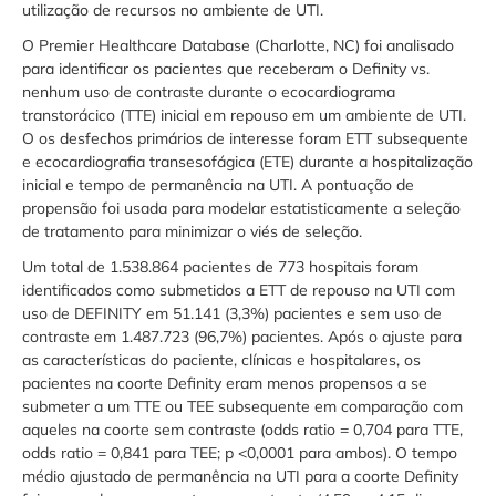
utilização de recursos no ambiente de UTI.
O Premier Healthcare Database (Charlotte, NC) foi analisado
para identificar os pacientes que receberam o Definity vs.
nenhum uso de contraste durante o ecocardiograma
transtorácico (TTE) inicial em repouso em um ambiente de UTI.
O os desfechos primários de interesse foram ETT subsequente
e ecocardiografia transesofágica (ETE) durante a hospitalização
inicial e tempo de permanência na UTI. A pontuação de
propensão foi usada para modelar estatisticamente a seleção
de tratamento para minimizar o viés de seleção.
Um total de 1.538.864 pacientes de 773 hospitais foram
identificados como submetidos a ETT de repouso na UTI com
uso de DEFINITY em 51.141 (3,3%) pacientes e sem uso de
contraste em 1.487.723 (96,7%) pacientes. Após o ajuste para
as características do paciente, clínicas e hospitalares, os
pacientes na coorte Definity eram menos propensos a se
submeter a um TTE ou TEE subsequente em comparação com
aqueles na coorte sem contraste (odds ratio = 0,704 para TTE,
odds ratio = 0,841 para TEE; p <0,0001 para ambos). O tempo
médio ajustado de permanência na UTI para a coorte Definity