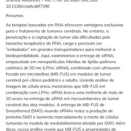
10.1126/sciadv.abf7390
Resumos
As terapias baseadas em RNA oferecem vantagens exclusivas
para o tratamento de tumores cerebrais. No entanto, a
penetração e a captação do tumor são dificultadas pelo
tamanho terapêutico do RNA, carga e precisam ser
“embalados” em grandes transportadores para melhorar a
biodisponibilidade. Aqui, examinamos a entrega de siRNA,
empacotado em nanopartículas híbridas de lipídio-polímero
catiônico de 50 nm (LPHs: siRNA), combinado com ultrassom
focado em microbolhas (MB-FUS) em modelos de tumor
cerebral pré-clínico pediátrico e adulto. Usando análise de
imagem de célula única, mostramos que MB-FUS em
combinação com LPHs: siRNA leva a uma melhoria de mais de
10 vezes na entrega de siRNA em microambientes de tumor
cerebral dos dois modelos. A entrega de MB-FUS de
Smoothened (SMO) visando siRNAs reduz a produção de
proteína SMO e aumenta marcadamente a morte de células
tumorais no modelo de meduloblastoma ativado por SMO. Além
disso, nossa análise revela que MB-FUS e propriedades de