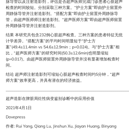
脉导管以及注射造影剂，评估是否超声医师完成门诊患者心脏超声
检查的时间较短。分别采取三种方案。“护士方案”即由护士留置外
周静脉导管并注射造影剂。“搭配方案”即由护士留置外周静脉导
管，由超声医师师注射造影剂。“超声医师方案”即由超声医师留置
外周静脉导管并注射造影剂。
结果 本研究共包含232例心脏超声检查。三种方案的患者特征无统
计学差异。“搭配方案”的平均时间明显短于“护士方
案”(49.4±11.4min vs 54.6±12.9min；p=0.024)。与“护士方案”相
比，“超声医师方案”的研究时间(50.3±12.6min)也明显缩短
(p=0.017)。由超声医师留置外周静脉导管并没有显著增加检查时
间。
结论 超声师注射造影剂可缩短心脏超声检查时间约5分钟，“超声
师方案”效率更高，并具有潜在的经济效益。
_____________________________________________________________
超声造影在脾脏局灶性病变鉴别诊断中的应用价值
2021年4月1日
Dovepress
作者: Rui Yang, Qiang Lu, Jinshun Xu, Jiayan Huang, Binyang