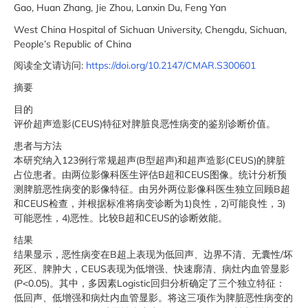
Gao, Huan Zhang, Jie Zhou, Lanxin Du, Feng Yan
West China Hospital of Sichuan University, Chengdu, Sichuan,
People’s Republic of China
阅读全文请访问:
https://doi.org/10.2147/CMAR.S300601
摘要
目的
评价超声造影(CEUS)特征对脾脏良恶性病变的鉴别诊断价值。
患者与方法
本研究纳入123例行常规超声(B型超声)和超声造影(CEUS)的脾脏
占位患者。由两位影像科医生评估B超和CEUS图像。统计分析预
测脾脏恶性病变的影像特征。由另外两位影像科医生独立回顾B超
和CEUS检查，并根据标准将病变诊断为1)良性，2)可能良性，3)
可能恶性，4)恶性。比较B超和CEUS的诊断效能。
结果
结果显示，恶性病变在B超上表现为低回声、边界不清、无囊性/坏
死区、脾肿大，CEUS表现为低增强、快速廓清、病灶内血管显影
(P<0.05)。其中，多因素Logistic回归分析确定了三个独立特征：
低回声、低增强和病灶内血管显影。将这三项作为脾脏恶性病变的