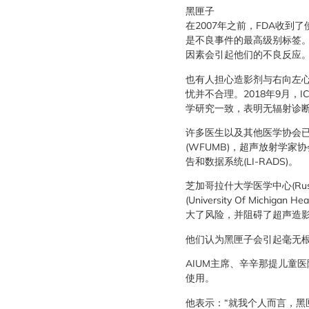
黑匣子
在2007年之前，FDA收
是不良事件的最高级别标签。
因素会引起他们的不良反应
也有人担心造影剂与右向左心
忧并不合理。2018年9月
学研究一致，表明无辐射诊
许多医生以及其他医学协会已
(WFUMB)，超声放射学家协
告和数据系统(LI-RADS)。
芝加哥拉什大学医学中心(Rush Un
(University Of Mich
大了风险，并阻碍了超声造
他们认为黑匣子会引起毫无
AIUM主席、辛辛那提儿童医
使用。
他表示：“就我个人而言，黑