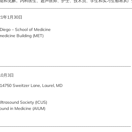
技能和见解。内科医生、超声医师、护士、技术员、学生和实习生都将从
________________________________________________________________
2021年1月30日
 Diego – School of Medicine
medicine Building (MET)
________________________________________________________________
年10月3日
14750 Sweitzer Lane, Laurel, MD
Ultrasound Society (ICUS)
sound in Medicine (AIUM)
________________________________________________________________