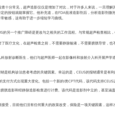
超声检查十分常见，超声造影仅仅是增加了对比，对于许多人来说，一旦理
定的按钮就能掌握它。他补充道，在FDA批准造影剂后，分析造影剂微
非常敏感，这有助于进一步缩短学习曲线。
US的另一个推广障碍是更改与之相关的工作流程。与常规超声检查相比，
影改变了医疗文化，在超声检查之前，不需要静脉输液，不需要膀胱导管，也
名儿科放射诊断医生，他们与超声医师一起在影像科和放射介入科开展声学
销是机构诊治患者考虑的关键因素。幸运的是，CEUS的报销通常是有利
成像的支付方式出现重大变化。包括一个新的I类CPT代码，该代码支持CEU
经膀胱造影和经静脉造影检查进行计费。该代码是造影剂中立的，甚至涵
经逐渐接受，目前他们没有任何重大的政策改变，保险是一项关键因素，这