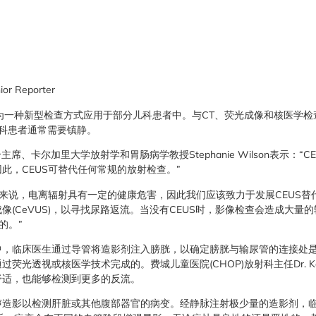
or Reporter
)作为一种新型检查方式应用于部分儿科患者中。与CT、荧光成像和核医学检
科患者通常需要镇静。
合主席、卡尔加里大学放射学和胃肠病学教授Stephanie Wilson表示：
此，CEUS可替代任何常规的放射检查。”
患者来说，电离辐射具有一定的健康危害，因此我们应该致力于发展CEUS替
像(CeVUS)，以寻找尿路返流。当没有CEUS时，影像检查会造成大量
的。”
中，临床医生通过导管将造影剂注入膀胱，以确定膀胱与输尿管的连接处
光透视或核医学技术完成的。费城儿童医院(CHOP)放射科主任Dr. Kas
舒适，也能够检测到更多的反流。
声造影以检测肝脏或其他腹部器官的病变。经静脉注射极少量的造影剂，