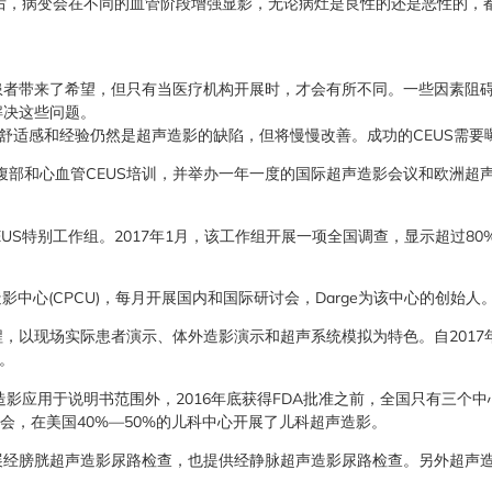
微泡后，病变会在不同的血管阶段增强显影，无论病灶是良性的还是恶性的，
患者带来了希望，但只有当医疗机构开展时，才会有所不同。一些因素阻
解决这些问题。
缺乏舒适感和经验仍然是超声造影的缺陷，但将慢慢改善。成功的CEUS需要
列腹部和心血管CEUS培训，并举办一年一度的国际超声造影会议和欧洲超
CEUS特别工作组。2017年1月，该工作组开展一项全国调查，显示超过8
影中心(CPCU)，每月开展国内和国际研讨会，Darge为该中心的创始人
，以现场实际患者演示、体外造影演示和超声系统模拟为特色。自2017年4
。
声造影应用于说明书范围外，2016年底获得FDA批准之前，全国只有三个
讨会，在美国40%—50%的儿科中心开展了儿科超声造影。
展经膀胱超声造影尿路检查，也提供经静脉超声造影尿路检查。另外超声