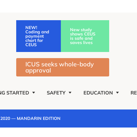
NEW!
New study
Coding and
shows CEUS
payment
is safe and
chart for
saves lives
CEUS
ICUS seeks whole-body
approval
NG STARTED
SAFETY
EDUCATION
R
-2020 — MANDARIN EDITION