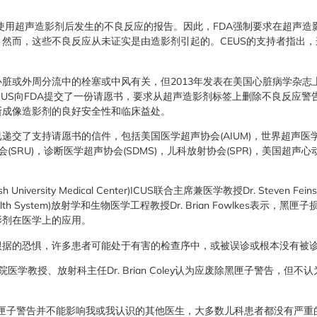
到了使用超声造影剂后发生的不良反应的报告。因此，FDA强制要求在超声造
然而，这些不良反应从未证实是由造影剂引起的。CEUS的支持者指出
。
脏或外周分流中的栓塞或中风有关，但2013年发表在美国心脏病学杂志
，ICUS向FDA提交了一份请愿书，要求从超声造影剂标签上删除不良反应
断成像造影剂的良好安全性和临床益处。
递交了支持请愿书的信件，包括美国医学超声协会(AIUM)，世界超声医
会(SRU)，诊断医学超声协会(SDMS)，儿科放射协会(SPR)，美国超声心
iversity Medical Center)ICUS联合主席兼医学教授Dr. Steven F
igan Health System)放射学和生物医学工程教授Dr. Brian Fowlkes
影剂在医学上的应用。
根据的恐惧，许多患者可能处于有害的检查序中，或被误诊或根本没有被
院医学教授、放射科主任Dr. Brian Coley认为应废除黑匣子警告，但
匣子警告并不能影响我或我认识的其他医生，大多数儿科患者都没有严重