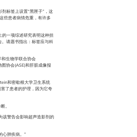
影剂标签上设置“黑匣子”，这
，这些患者病情危重，有许多
上的一项综述研究表明这种担
警告。请愿书指出：标签应与科
学和生物学联合协会
动图协会(ASE)和肝脏成像报
einstein和密歇根大学卫生系统
表示，黑匣子损害了患者的护理，因为它夸
诊断。
不认为该警告会影响超声造影剂的
的心肺疾病。”