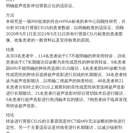
明确超声造影评估肾脏占位的适应证。
方法
本研究是一项IRB批准的符合HIPAA标准的单中心回顾性研究，共
分析303名行肾脏CEUS的患者数据，以明确检查的适应证。回顾
2020年5月1日至2021年5月31日所有行肾脏CEUS检查的患者图
像。收集患者的一般资料以及安排检查的原因。
结果
在303名患者中，114名患者由于CT不能明确的肿块而转诊，28名
患者由于CT长期随访后诊断为良性或恶性的肿块而转诊。9名患者
因MRI不能明确的肿块而选择CEUS随访，6名患者因MRI诊断为良
性或恶性的肿块后选择超声造影进行后续的长期随访。34名患者转
诊为超声造影随访，以明确二维超声的病变特征。48名患者和21
名患者分别对之前CEUS上观察到的良性或恶性病变选择超声造影
进行长期随访。21名患者行超声造影对部分肾切除术后进行随访，
5名患者行超声造影进行热消融术后的随访。7例患者由于临床发现
而转诊超声造影。
结论
转诊进行肾脏CEUS的主要原因是对CT或MRI无法诊断的肿块进行
定性。另一个主要适应证是对病变进行长期随访，以减少辐射剂