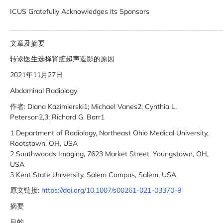
ICUS Gratefully Acknowledges its Sponsors
_____________________________________________________________
文章及摘要
转诊医生选择肾脏超声造影的原因
2021年11月27日
Abdominal Radiology
作者: Diana Kazimierski1; Michael Vanes2; Cynthia L.
Peterson2,3; Richard G. Barr1
1 Department of Radiology, Northeast Ohio Medical University,
Rootstown, OH, USA
2 Southwoods Imaging, 7623 Market Street, Youngstown, OH,
USA
3 Kent State University, Salem Campus, Salem, USA
原文链接:
https://doi.org/10.1007/s00261-021-03370-8
摘要
目的