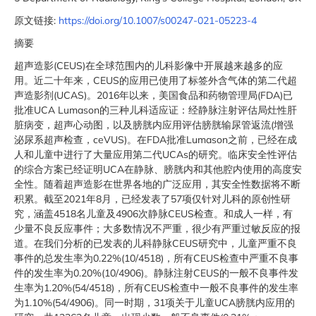
原文链接:
https://doi.org/10.1007/s00247-021-05223-4
摘要
超声造影(CEUS)在全球范围内的儿科影像中开展越来越多的应
用。近二十年来，CEUS的应用已使用了标签外含气体的第二代超
声造影剂(UCAS)。2016年以来，美国食品和药物管理局(FDA)已
批准UCA Lumason的三种儿科适应证：经静脉注射评估局灶性肝
脏病变，超声心动图，以及膀胱内应用评估膀胱输尿管返流(增强
泌尿系超声检查，ceVUS)。在FDA批准Lumason之前，已经在成
人和儿童中进行了大量应用第二代UCAs的研究。临床安全性评估
的综合方案已经证明UCA在静脉、膀胱内和其他腔内使用的高度安
全性。随着超声造影在世界各地的广泛应用，其安全性数据将不断
积累。截至2021年8月，已经发表了57项仅针对儿科的原创性研
究，涵盖4518名儿童及4906次静脉CEUS检查。和成人一样，有
少量不良反应事件；大多数情况不严重，很少有严重过敏反应的报
道。在我们分析的已发表的儿科静脉CEUS研究中，儿童严重不良
事件的总发生率为0.22%(10/4518)，所有CEUS检查中严重不良事
件的发生率为0.20%(10/4906)。静脉注射CEUS的一般不良事件发
生率为1.20%(54/4518)，所有CEUS检查中一般不良事件的发生率
为1.10%(54/4906)。同一时期，31项关于儿童UCA膀胱内应用的