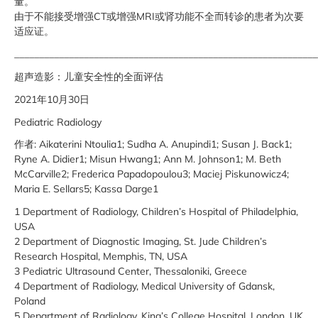
量。
由于不能接受增强CT或增强MRI或肾功能不全而转诊的患者为次要
适应证。
_____________________________________________________________
超声造影：儿童安全性的全面评估
2021年10月30日
Pediatric Radiology
作者: Aikaterini Ntoulia1; Sudha A. Anupindi1; Susan J. Back1;
Ryne A. Didier1; Misun Hwang1; Ann M. Johnson1; M. Beth
McCarville2; Frederica Papadopoulou3; Maciej Piskunowicz4;
Maria E. Sellars5; Kassa Darge1
1 Department of Radiology, Children’s Hospital of Philadelphia,
USA
2 Department of Diagnostic Imaging, St. Jude Children’s
Research Hospital, Memphis, TN, USA
3 Pediatric Ultrasound Center, Thessaloniki, Greece
4 Department of Radiology, Medical University of Gdansk,
Poland
5 Department of Radiology, King’s College Hospital, London, UK